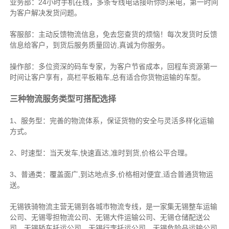
业务部：24小时手机在线，多条专线电话接听你的来电，第一时间
为客户解决发货问题。
客服部：主动反馈物流信息，免去您查货的烦恼！每次发货时反馈
信息给客户，到货后服务质量回访,真诚为你服务。
操作部：多位资深的码车专家，为客户节省成本，回程车资源第一
时间让客户享有，高栏平板箱车,总有适合你货物运输的车型。
三种物流服务类型可搭配选择
1、服务型：完善的物流体系，保证货物的安全与灵活多样化运输
方式。
2、时速型：当天发车,快速直达,准时到货,价格公平合理。
3、普通类：覆盖面广,到达地点多,价格相对便宜,适合普通货物运
送。
无锡铁骑物流主营无锡到各城市物流专线，是一家集
无锡整车运输
公司
、
无锡零担物流公司
、
无锡大件运输公司
、
无锡仓储配送公
司
、
无锡轿车托运公司
、
无锡行李托运公司
、
无锡危险品运输公司