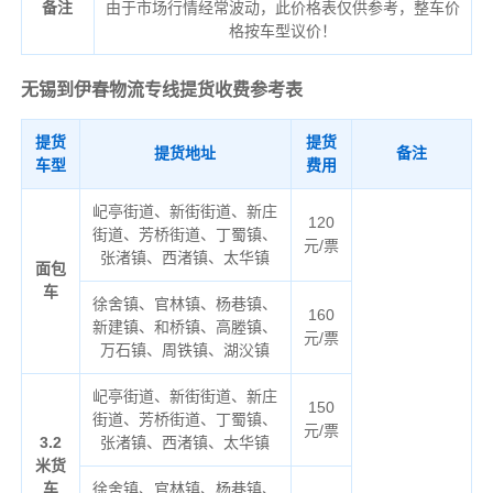
备注
由于市场行情经常波动，此价格表仅供参考，整车价
格按车型议价！
无锡到伊春物流专线
提货收费参考表
提货
提货
提货地址
备注
车型
费用
屺亭街道、新街街道、新庄
120
街道、芳桥街道、丁蜀镇、
元/票
张渚镇、西渚镇、太华镇
面包
车
徐舍镇、官林镇、杨巷镇、
160
新建镇、和桥镇、高塍镇、
元/票
万石镇、周铁镇、湖㳇镇
屺亭街道、新街街道、新庄
150
街道、芳桥街道、丁蜀镇、
元/票
3.2
张渚镇、西渚镇、太华镇
米货
车
徐舍镇、官林镇、杨巷镇、