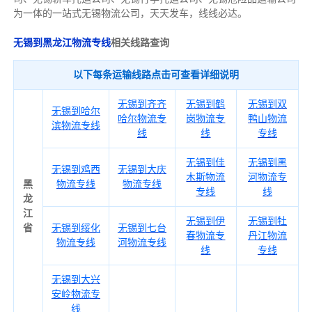
为一体的一站式
无锡物流公司
，天天发车，线线必达
。
无锡到黑龙江物流专线
相关线路查询
以下每条运输线路点击可查看详细说明
无锡到齐齐
无锡到鹤
无锡到双
无锡到哈尔
哈尔物流专
岗物流专
鸭山物流
滨物流专线
线
线
专线
无锡到佳
无锡到黑
无锡到鸡西
无锡到大庆
木斯物流
河物流专
黑
物流专线
物流专线
专线
线
龙
江
无锡到伊
无锡到牡
省
无锡到绥化
无锡到七台
春物流专
丹江物流
物流专线
河物流专线
线
专线
无锡到大兴
安岭物流专
线