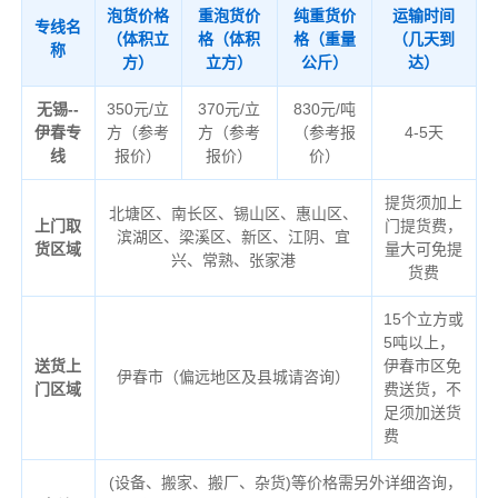
泡货价格
重泡货价
纯重货价
运输时间
专线名
（体积立
格（体积
格（重量
（几天到
称
方）
立方）
公斤）
达）
无锡--
350元/立
370元/立
830元/吨
伊春专
方（参考
方（参考
（参考报
4-5天
线
报价）
报价）
价）
提货须加上
北塘区、南长区、锡山区、惠山区、
上门取
门提货费，
滨湖区、梁溪区、新区、江阴、宜
货区域
量大可免提
兴、常熟、张家港
货费
15个立方或
5吨以上，
送货上
伊春市区免
伊春市（偏远地区及县城请咨询）
门区域
费送货，不
足须加送货
费
(设备、搬家、搬厂、杂货)等价格需另外详细咨询，