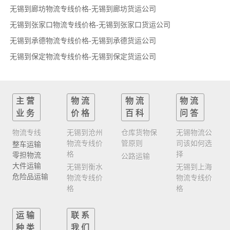
无锡到廊坊物流专线价格-无锡到廊坊货运公司
无锡到张家口物流专线价格-无锡到张家口货运公司
无锡到承德物流专线价格-无锡到承德货运公司
无锡到保定物流专线价格-无锡到保定货运公司
主营
物流
物流
物流
业务
价格
百科
问答
物流专线
无锡到沧州
仓库货物保
无锡物流公
物流专线价
管原则
司该如何选
整车运输
格
择
零担物流
公路运输
大件运输
无锡到衡水
无锡到上海
危险品运输
物流专线价
物流专线价
格
格
运输
联系
种类
我们