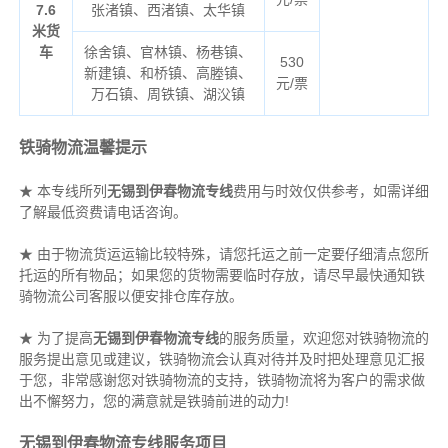
7.6
张渚镇、西渚镇、太华镇
米货
车
徐舍镇、官林镇、杨巷镇、
530
新建镇、和桥镇、高塍镇、
元/票
万石镇、周铁镇、湖㳇镇
铁骑物流温馨提示
★ 本专线所列
无锡到伊春物流专线
费用与时效仅供参考，如需详细
了解最低资费请电话咨询。
★ 由于物流货运运输比较特殊，请您托运之前一定要仔细清点您所
托运的所有物品；如果您的货物需要临时存放，请尽早最快通知铁
骑物流公司客服以便安排仓库存放。
★ 为了提高
无锡到伊春物流专线
的服务质量，欢迎您对铁骑物流的
服务提出意见或建议，铁骑物流会认真对待并及时把处理意见汇报
于您，非常感谢您对铁骑物流的支持，铁骑物流将为客户的需求做
出不懈努力，您的满意就是铁骑前进的动力!
无锡到伊春物流专线服务项目