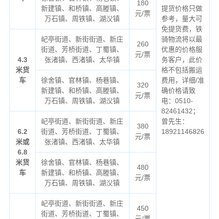
180
新建镇、和桥镇、高塍镇、
提货价格只做
元/票
万石镇、周铁镇、湖㳇镇
参考，量大可
免提货费，铁
屺亭街道、新街街道、新庄
骑物流将以最
260
街道、芳桥街道、丁蜀镇、
优惠的价格服
元/票
4.3
张渚镇、西渚镇、太华镇
务客户，此价
米货
格不包括搬运
车
徐舍镇、官林镇、杨巷镇、
费用，详细/准
320
新建镇、和桥镇、高塍镇、
确价格请致
元/票
万石镇、周铁镇、湖㳇镇
电：0510-
82461432；
屺亭街道、新街街道、新庄
曾先生：
380
6.2
街道、芳桥街道、丁蜀镇、
18921146826
元/票
米或
张渚镇、西渚镇、太华镇
6.8
米货
徐舍镇、官林镇、杨巷镇、
480
车
新建镇、和桥镇、高塍镇、
元/票
万石镇、周铁镇、湖㳇镇
屺亭街道、新街街道、新庄
450
街道、芳桥街道、丁蜀镇、
元/票