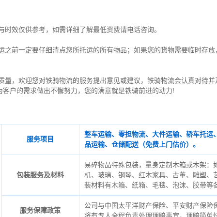
与时效仅供参考，如需详细了解最低资费请电话咨询。
托运之前一定要仔细清点您所托运的所有物品；如果您的货物需要临时存放
质量，欢迎您对铁骑物流的服务提出意见或建议，铁骑物流会认真对待并
为客户的需求做出不懈努力，您的满意就是铁骑前进的动力!
整车运输、零担物流、大件运输、轿车托运
服务项目
品运输、仓储配送（免费上门估价）。
易碎物品特殊包装，量身定制木箱或木架：
包装服务及材料
机、玻璃、钢琴、红木家具、古董、雕塑、
装材料有木箱、纸箱、毛毯、泡沫、胶带等
公司与中国太平洋财产保险、平安财产保险
服务保障政策
将有专人全程负责处理理赔事宜，理赔简单