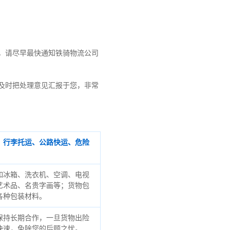
，请尽早最快通知铁骑物流公司
及时把处理意见汇报于您，非常
、行李托运、公路快运、危险
如冰箱、洗衣机、空调、电视
艺术品、名贵字画等；货物包
各种包装材料。
保持长期合作，一旦货物出险
快速，免除您的后顾之忧。