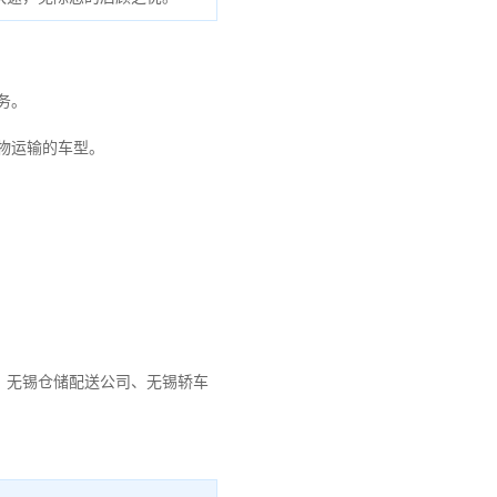
务。
物运输的车型。
、
无锡仓储配送公司
、
无锡轿车