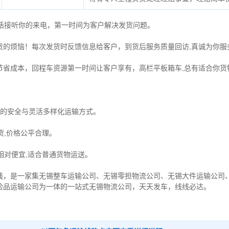
电话接听你的来电，第一时间为客户解决发货问题。
货的烦恼！每次发货时反馈信息给客户，到货后服务质量回访,真诚为你服
节省成本，回程车资源第一时间让客户享有，高栏平板箱车,总有适合你货
物的安全与灵活多样化运输方式。
货,价格公平合理。
相对便宜,适合普通货物运送。
线，是一家集
无锡整车运输公司
、
无锡零担物流公司
、
无锡大件运输公司
险品运输公司
为一体的一站式
无锡物流公司
，天天发车，线线必达
。