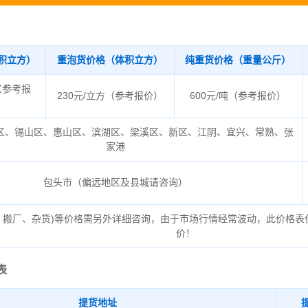
积立方）
重泡货价格（体积立方）
纯重货价格（重量公斤）
（参考报
230元/立方（参考报价）
600元/吨（参考报价）
区、锡山区、惠山区、滨湖区、梁溪区、新区、江阴、宜兴、常熟、张
家港
包头市（偏远地区及县城请咨询）
、搬厂、杂货)等价格需另外详细咨询，由于市场行情经常波动，此价格表
价！
表
提货地址