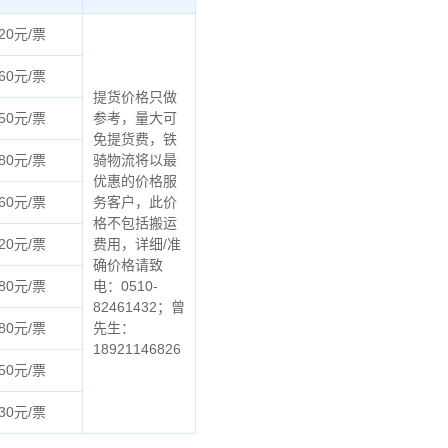
20元/票
60元/票
提货价格只做
50元/票
参考，量大可
免提货费，铁
80元/票
骑物流将以最
优惠的价格服
60元/票
务客户，此价
格不包括搬运
20元/票
费用，详细/准
确价格请致
80元/票
电：0510-
82461432；曾
80元/票
先生：
18921146826
50元/票
30元/票