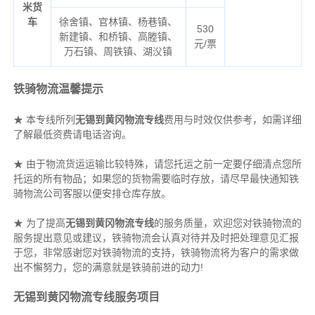
米货
车
徐舍镇、官林镇、杨巷镇、
530
新建镇、和桥镇、高塍镇、
元/票
万石镇、周铁镇、湖㳇镇
铁骑物流温馨提示
★ 本专线所列
无锡到黄冈物流专线
费用与时效仅供参考，如需详细
了解最低资费请电话咨询。
★ 由于物流货运运输比较特殊，请您托运之前一定要仔细清点您所
托运的所有物品；如果您的货物需要临时存放，请尽早最快通知铁
骑物流公司客服以便安排仓库存放。
★ 为了提高
无锡到黄冈物流专线
的服务质量，欢迎您对铁骑物流的
服务提出意见或建议，铁骑物流会认真对待并及时把处理意见汇报
于您，非常感谢您对铁骑物流的支持，铁骑物流将为客户的需求做
出不懈努力，您的满意就是铁骑前进的动力!
无锡到黄冈物流专线服务项目