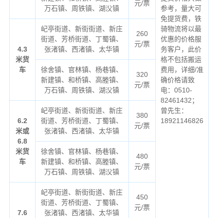
元/票
万石镇、周铁镇、湖㳇镇
参考，量大可
免提货费，铁
屺亭街道、新街街道、新庄
骑物流将以最
260
街道、芳桥街道、丁蜀镇、
优惠的价格服
元/票
4.3
张渚镇、西渚镇、太华镇
务客户，此价
米货
格不包括搬运
车
徐舍镇、官林镇、杨巷镇、
费用，详细/准
320
新建镇、和桥镇、高塍镇、
确价格请致
元/票
万石镇、周铁镇、湖㳇镇
电：0510-
82461432；
屺亭街道、新街街道、新庄
曾先生：
380
6.2
街道、芳桥街道、丁蜀镇、
18921146826
元/票
米或
张渚镇、西渚镇、太华镇
6.8
米货
徐舍镇、官林镇、杨巷镇、
480
车
新建镇、和桥镇、高塍镇、
元/票
万石镇、周铁镇、湖㳇镇
屺亭街道、新街街道、新庄
450
街道、芳桥街道、丁蜀镇、
元/票
7.6
张渚镇、西渚镇、太华镇