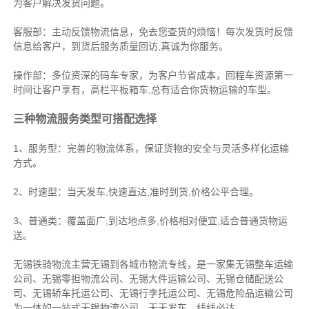
为客户解决发货问题。
客服部：主动反馈物流信息，免去您查货的烦恼！每次发货时反馈
信息给客户，到货后服务质量回访,真诚为你服务。
操作部：多位资深的码车专家，为客户节省成本，回程车资源第一
时间让客户享有，高栏平板箱车,总有适合你货物运输的车型。
三种物流服务类型可搭配选择
1、服务型：完善的物流体系，保证货物的安全与灵活多样化运输
方式。
2、时速型：当天发车,快速直达,准时到货,价格公平合理。
3、普通类：覆盖面广,到达地点多,价格相对便宜,适合普通货物运
送。
无锡铁骑物流主营无锡到各城市物流专线，是一家集
无锡整车运输
公司
、
无锡零担物流公司
、
无锡大件运输公司
、
无锡仓储配送公
司
、
无锡轿车托运公司
、
无锡行李托运公司
、
无锡危险品运输公司
为一体的一站式
无锡物流公司
，天天发车，线线必达
。