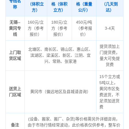
专线名
（体积立
格（体积
格（重量
（几天到
称
方）
立方）
公斤）
达）
无锡--
160元/立
180元/立
450元/吨
黄冈专
方（参考
方（参考
（参考报
3-4天
线
报价）
报价）
价）
提货须加上
北塘区、南长区、锡山区、惠山区、
上门取
门提货费，
滨湖区、梁溪区、新区、江阴、宜
货区域
量大可免提
兴、常熟、张家港
货费
15个立方或
5吨以上，
送货上
黄冈市区免
黄冈市（偏远地区及县城请咨询）
门区域
费送货，不
足须加送货
费
(设备、搬家、搬厂、杂货)等价格需另外详细咨询，
备注
由于市场行情经常波动，此价格表仅供参考，整车价