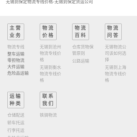
无锡到保定物流专线价格-无锡到保定货运公司
主营
物流
物流
物流
业务
价格
百科
问答
物流专线
无锡到沧州
仓库货物保
无锡物流公
物流专线价
管原则
司该如何选
整车运输
格
择
零担物流
公路运输
大件运输
无锡到衡水
无锡到上海
危险品运输
物流专线价
物流专线价
格
格
运输
联系
种类
我们
仓储配送
铁骑物流
轿车托运
行李托运