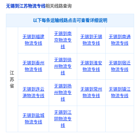
无锡到江苏物流专线
相关线路查询
以下每条运输线路点击可查看详细说明
无锡到南
无锡到福建
无锡到无锡
无锡到南通
京物流专
物流专线
物流专线
物流专线
线
无锡到徐
无锡到泰州
无锡到淮安
无锡到宿迁
州物流专
物流专线
物流专线
物流专线
江
线
苏
省
无锡到扬
无锡到连云
无锡到常州
无锡到镇江
州物流专
港物流专线
物流专线
物流专线
线
无锡到江
无锡到盐城
阴物流专
物流专线
线