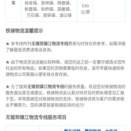
车
徐舍镇、官林镇、杨巷镇、
530
新建镇、和桥镇、高塍镇、
元/票
万石镇、周铁镇、湖㳇镇
铁骑物流温馨提示
★ 本专线所列
无锡到镇江物流专线
费用与时效仅供参考，如需详细
了解最低资费请电话咨询。
★ 由于物流货运运输比较特殊，请您托运之前一定要仔细清点您所
托运的所有物品；如果您的货物需要临时存放，请尽早最快通知铁
骑物流公司客服以便安排仓库存放。
★ 为了提高
无锡到镇江物流专线
的服务质量，欢迎您对铁骑物流的
服务提出意见或建议，铁骑物流会认真对待并及时把处理意见汇报
于您，非常感谢您对铁骑物流的支持，铁骑物流将为客户的需求做
出不懈努力，您的满意就是铁骑前进的动力!
无锡到镇江物流专线服务项目