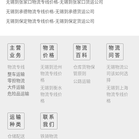
无锡到张家口物流专线价格-无锡到张家口货运公司
无锡到承德物流专线价格-无锡到承德货运公司
无锡到保定物流专线价格-无锡到保定货运公司
主营
物流
物流
物流
业务
价格
百科
问答
物流专线
无锡到沧州
仓库货物保
无锡物流公
物流专线价
管原则
司该如何选
整车运输
格
择
零担物流
公路运输
大件运输
无锡到衡水
无锡到上海
危险品运输
物流专线价
物流专线价
格
格
运输
联系
种类
我们
仓储配送
铁骑物流