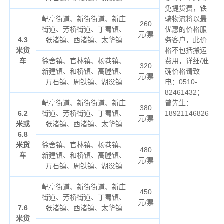
免提货费，铁
屺亭街道、新街街道、新庄
骑物流将以最
260
街道、芳桥街道、丁蜀镇、
优惠的价格服
元/票
4.3
张渚镇、西渚镇、太华镇
务客户，此价
米货
格不包括搬运
车
徐舍镇、官林镇、杨巷镇、
费用，详细/准
320
新建镇、和桥镇、高塍镇、
确价格请致
元/票
万石镇、周铁镇、湖㳇镇
电：0510-
82461432；
屺亭街道、新街街道、新庄
曾先生：
380
6.2
街道、芳桥街道、丁蜀镇、
18921146826
元/票
米或
张渚镇、西渚镇、太华镇
6.8
米货
徐舍镇、官林镇、杨巷镇、
480
车
新建镇、和桥镇、高塍镇、
元/票
万石镇、周铁镇、湖㳇镇
屺亭街道、新街街道、新庄
450
街道、芳桥街道、丁蜀镇、
元/票
7.6
张渚镇、西渚镇、太华镇
米货