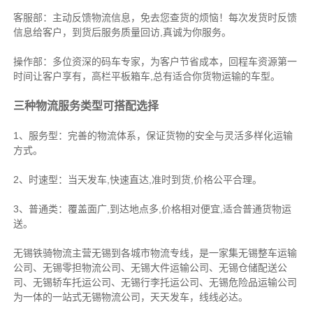
客服部：主动反馈物流信息，免去您查货的烦恼！每次发货时反馈
信息给客户，到货后服务质量回访,真诚为你服务。
操作部：多位资深的码车专家，为客户节省成本，回程车资源第一
时间让客户享有，高栏平板箱车,总有适合你货物运输的车型。
三种物流服务类型可搭配选择
1、服务型：完善的物流体系，保证货物的安全与灵活多样化运输
方式。
2、时速型：当天发车,快速直达,准时到货,价格公平合理。
3、普通类：覆盖面广,到达地点多,价格相对便宜,适合普通货物运
送。
无锡铁骑物流主营无锡到各城市物流专线，是一家集
无锡整车运输
公司
、
无锡零担物流公司
、
无锡大件运输公司
、
无锡仓储配送公
司
、
无锡轿车托运公司
、
无锡行李托运公司
、
无锡危险品运输公司
为一体的一站式
无锡物流公司
，天天发车，线线必达
。