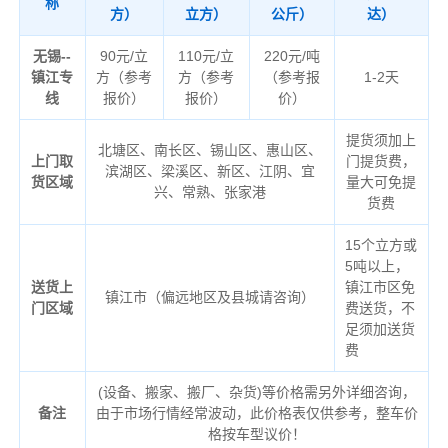
称
方）
立方）
公斤）
达）
无锡--
90元/立
110元/立
220元/吨
镇江专
方（参考
方（参考
（参考报
1-2天
线
报价）
报价）
价）
提货须加上
北塘区、南长区、锡山区、惠山区、
上门取
门提货费，
滨湖区、梁溪区、新区、江阴、宜
货区域
量大可免提
兴、常熟、张家港
货费
15个立方或
5吨以上，
送货上
镇江市区免
镇江市（偏远地区及县城请咨询）
门区域
费送货，不
足须加送货
费
(设备、搬家、搬厂、杂货)等价格需另外详细咨询，
备注
由于市场行情经常波动，此价格表仅供参考，整车价
格按车型议价！