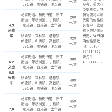
元/票
万石镇、周铁镇、湖㳇镇
参考，量大可
免提货费，铁
屺亭街道、新街街道、新庄
骑物流将以最
260
街道、芳桥街道、丁蜀镇、
优惠的价格服
元/票
4.3
张渚镇、西渚镇、太华镇
务客户，此价
米货
格不包括搬运
车
徐舍镇、官林镇、杨巷镇、
费用，详细/准
320
新建镇、和桥镇、高塍镇、
确价格请致
元/票
万石镇、周铁镇、湖㳇镇
电：0510-
82461432；
屺亭街道、新街街道、新庄
曾先生：
380
6.2
街道、芳桥街道、丁蜀镇、
18921146826
元/票
米或
张渚镇、西渚镇、太华镇
6.8
米货
徐舍镇、官林镇、杨巷镇、
480
车
新建镇、和桥镇、高塍镇、
元/票
万石镇、周铁镇、湖㳇镇
屺亭街道、新街街道、新庄
450
街道、芳桥街道、丁蜀镇、
元/票
7.6
张渚镇、西渚镇、太华镇