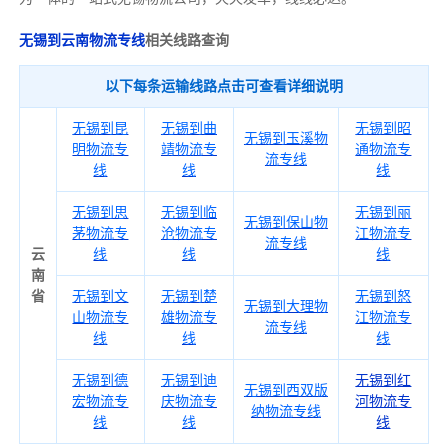
无锡到云南物流专线
相关线路查询
以下每条运输线路点击可查看详细说明
无锡到昆
无锡到曲
无锡到昭
无锡到玉溪物
明物流专
靖物流专
通物流专
流专线
线
线
线
无锡到思
无锡到临
无锡到丽
无锡到保山物
茅物流专
沧物流专
江物流专
流专线
云
线
线
线
南
省
无锡到文
无锡到楚
无锡到怒
无锡到大理物
山物流专
雄物流专
江物流专
流专线
线
线
线
无锡到德
无锡到迪
无锡到红
无锡到西双版
宏物流专
庆物流专
河物流专
纳物流专线
线
线
线