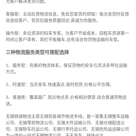
为客户解决发货问题。
客服部：主动反馈物流信息，免去您查货的烦恼！每次发货时反馈
信息给客户，到货后服务质量回访,真诚为你服务。
操作部：多位资深的码车专家，为客户节省成本，回程车资源第一
时间让客户享有，高栏平板箱车,总有适合你货物运输的车型。
三种物流服务类型可搭配选择
1、服务型：完善的物流体系，保证货物的安全与灵活多样化运输
方式。
2、时速型：当天发车,快速直达,准时到货,价格公平合理。
3、普通类：覆盖面广,到达地点多,价格相对便宜,适合普通货物运
送。
无锡铁骑物流主营无锡到各城市物流专线，是一家集
无锡整车运输
公司
、
无锡零担物流公司
、
无锡大件运输公司
、
无锡仓储配送公
司
、
无锡轿车托运公司
、
无锡行李托运公司
、
无锡危险品运输公司
为一体的一站式
无锡物流公司
，天天发车，线线必达
。