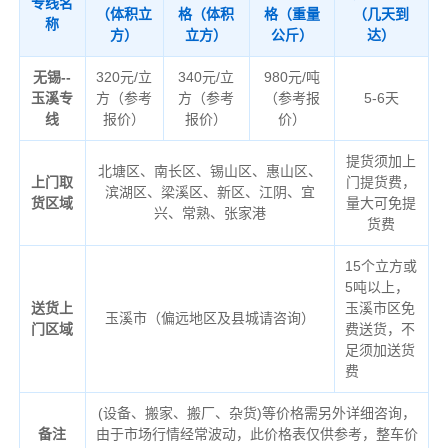
专线名
（体积立
格（体积
格（重量
（几天到
称
方）
立方）
公斤）
达）
无锡--
320元/立
340元/立
980元/吨
玉溪专
方（参考
方（参考
（参考报
5-6天
线
报价）
报价）
价）
提货须加上
北塘区、南长区、锡山区、惠山区、
上门取
门提货费，
滨湖区、梁溪区、新区、江阴、宜
货区域
量大可免提
兴、常熟、张家港
货费
15个立方或
5吨以上，
送货上
玉溪市区免
玉溪市（偏远地区及县城请咨询）
门区域
费送货，不
足须加送货
费
(设备、搬家、搬厂、杂货)等价格需另外详细咨询，
备注
由于市场行情经常波动，此价格表仅供参考，整车价