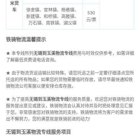
米货
车
徐舍镇、官林镇、杨巷镇、
530
新建镇、和桥镇、高塍镇、
元/票
万石镇、周铁镇、湖㳇镇
铁骑物流温馨提示
★ 本专线所列
无锡到玉溪物流专线
费用与时效仅供参考，如需详细
了解最低资费请电话咨询。
★ 由于物流货运运输比较特殊，请您托运之前一定要仔细清点您所
托运的所有物品；如果您的货物需要临时存放，请尽早最快通知铁
骑物流公司客服以便安排仓库存放。
★ 为了提高
无锡到玉溪物流专线
的服务质量，欢迎您对铁骑物流的
服务提出意见或建议，铁骑物流会认真对待并及时把处理意见汇报
于您，非常感谢您对铁骑物流的支持，铁骑物流将为客户的需求做
出不懈努力，您的满意就是铁骑前进的动力!
无锡到玉溪物流专线服务项目