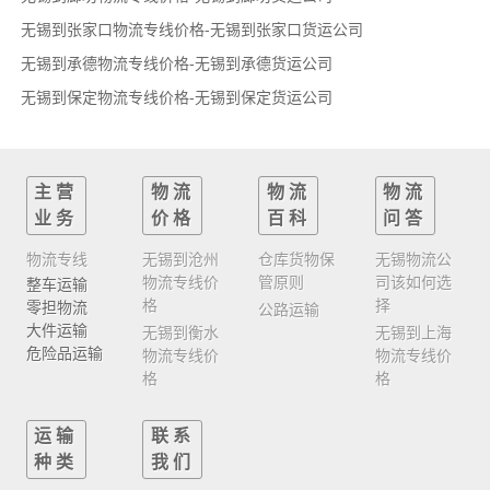
无锡到张家口物流专线价格-无锡到张家口货运公司
无锡到承德物流专线价格-无锡到承德货运公司
无锡到保定物流专线价格-无锡到保定货运公司
主营
物流
物流
物流
业务
价格
百科
问答
物流专线
无锡到沧州
仓库货物保
无锡物流公
物流专线价
管原则
司该如何选
整车运输
格
择
零担物流
公路运输
大件运输
无锡到衡水
无锡到上海
危险品运输
物流专线价
物流专线价
格
格
运输
联系
种类
我们