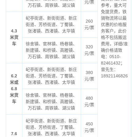
元/票
万石镇、周铁镇、湖㳇镇
参考，量大可
免提货费，铁
屺亭街道、新街街道、新庄
骑物流将以最
260
街道、芳桥街道、丁蜀镇、
优惠的价格服
元/票
4.3
张渚镇、西渚镇、太华镇
务客户，此价
米货
格不包括搬运
车
徐舍镇、官林镇、杨巷镇、
费用，详细/准
320
新建镇、和桥镇、高塍镇、
确价格请致
元/票
万石镇、周铁镇、湖㳇镇
电：0510-
82461432；
屺亭街道、新街街道、新庄
曾先生：
380
6.2
街道、芳桥街道、丁蜀镇、
18921146826
元/票
米或
张渚镇、西渚镇、太华镇
6.8
米货
徐舍镇、官林镇、杨巷镇、
480
车
新建镇、和桥镇、高塍镇、
元/票
万石镇、周铁镇、湖㳇镇
屺亭街道、新街街道、新庄
450
街道、芳桥街道、丁蜀镇、
元/票
7.6
张渚镇、西渚镇、太华镇