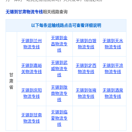
无锡到甘肃物流专线
相关线路查询
以下每条运输线路点击可查看详细说明
无锡到金
无锡到兰州
无锡到白银
无锡到天水
昌物流专
物流专线
物流专线
物流专线
线
无锡到武
无锡到嘉峪
无锡到定西
无锡到平凉
威物流专
关物流专线
物流专线
物流专线
甘
线
肃
省
无锡到陇
无锡到庆阳
无锡到张掖
无锡到酒泉
南物流专
物流专线
物流专线
物流专线
线
无锡到临
无锡到甘南
夏物流专
物流专线
线