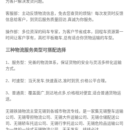
为客户解决发货问题。
客服部：主动反馈物流信息，免去您查货的烦恼！每次发货时反馈
信息给客户，到货后服务质量回访,真诚为你服务。
操作部：多位资深的码车专家，为客户节省成本，回程车资源第一
时间让客户享有，高栏平板箱车,总有适合你货物运输的车型。
三种物流服务类型可搭配选择
1、服务型：完善的物流体系，保证货物的安全与灵活多样化运输
方式。
2、时速型：当天发车,快速直达,准时到货,价格公平合理。
3、普通类：覆盖面广,到达地点多,价格相对便宜,适合普通货物运
送。
无锡铁骑物流主营无锡到各城市物流专线，是一家集
无锡整车运输
公司
、
无锡零担物流公司
、
无锡大件运输公司
、
无锡仓储配送公
司
、
无锡轿车托运公司
、
无锡行李托运公司
、
无锡危险品运输公司
为一体的一站式
无锡物流公司
，天天发车，线线必达
。