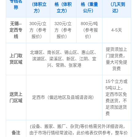
专线名
（体积立
格（体积
格（重量
（几天到
称
方）
立方）
公斤）
达）
无锡--
300元/立
320元/立
800元/吨
定西专
方（参考
方（参考
（参考报
4-5天
线
报价）
报价）
价）
提货须加上
北塘区、南长区、锡山区、惠山区、
上门取
门提货费，
滨湖区、梁溪区、新区、江阴、宜
货区域
量大可免提
兴、常熟、张家港
货费
15个立方或
5吨以上，
送货上
定西市区免
定西市（偏远地区及县城请咨询）
门区域
费送货，不
足须加送货
费
(设备、搬家、搬厂、杂货)等价格需另外详细咨询，
备注
由于市场行情经常波动，此价格表仅供参考，整车价