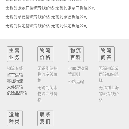
无锡到张家口物流专线价格-无锡到张家口货运公司
无锡到承德物流专线价格-无锡到承德货运公司
无锡到保定物流专线价格-无锡到保定货运公司
主营
物流
物流
物流
业务
价格
百科
问答
物流专线
无锡到沧州
仓库货物保
无锡物流公
物流专线价
管原则
司该如何选
整车运输
格
择
零担物流
公路运输
大件运输
无锡到衡水
无锡到上海
危险品运输
物流专线价
物流专线价
格
格
运输
联系
种类
我们