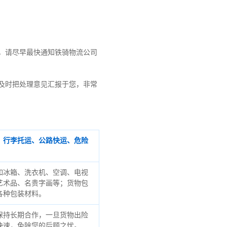
，请尽早最快通知铁骑物流公司
及时把处理意见汇报于您，非常
、行李托运、公路快运、危险
如冰箱、洗衣机、空调、电视
艺术品、名贵字画等；货物包
各种包装材料。
保持长期合作，一旦货物出险
快速，免除您的后顾之忧。