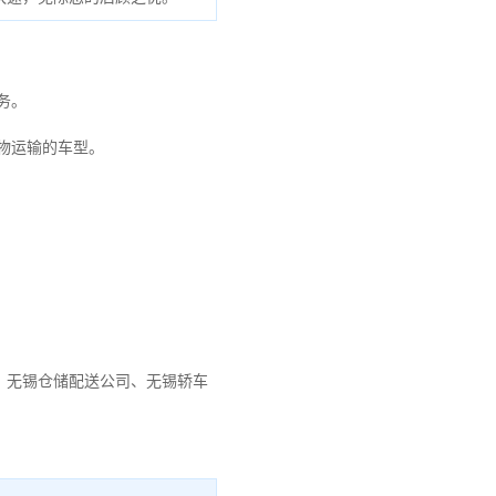
务。
物运输的车型。
、
无锡仓储配送公司
、
无锡轿车