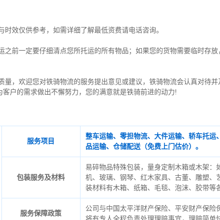
与时效仅供参考，如需详细了解最低资费请电话咨询。
托运之前一定要仔细清点您所托运的所有物品；如果您的货物需要临时存放
质量，欢迎您对铁骑物流的服务提出意见或建议，铁骑物流会认真对待并
为客户的需求做出不懈努力，您的满意就是铁骑前进的动力!
整车运输、零担物流、大件运输、轿车托运
服务项目
品运输、仓储配送（免费上门估价）。
易碎物品特殊包装，量身定制木箱或木架：
包装服务及材料
机、玻璃、钢琴、红木家具、古董、雕塑、
装材料有木箱、纸箱、毛毯、泡沫、胶带等
公司与中国太平洋财产保险、平安财产保险
服务保障政策
将有专人全程负责处理理赔事宜，理赔简单