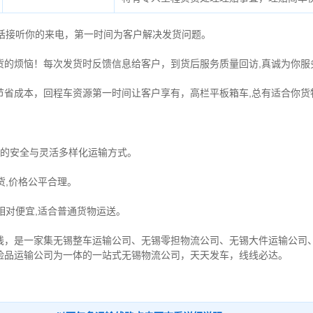
电话接听你的来电，第一时间为客户解决发货问题。
货的烦恼！每次发货时反馈信息给客户，到货后服务质量回访,真诚为你服
节省成本，回程车资源第一时间让客户享有，高栏平板箱车,总有适合你货
物的安全与灵活多样化运输方式。
货,价格公平合理。
相对便宜,适合普通货物运送。
线，是一家集
无锡整车运输公司
、
无锡零担物流公司
、
无锡大件运输公司
险品运输公司
为一体的一站式
无锡物流公司
，天天发车，线线必达
。