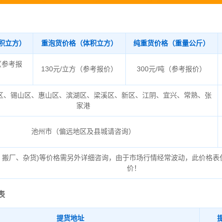
积立方）
重泡货价格（体积立方）
纯重货价格（重量公斤）
（参考报
130元/立方（参考报价）
300元/吨（参考报价）
区、锡山区、惠山区、滨湖区、梁溪区、新区、江阴、宜兴、常熟、张
家港
池州市（偏远地区及县城请咨询）
、搬厂、杂货)等价格需另外详细咨询，由于市场行情经常波动，此价格表
价！
表
提货地址