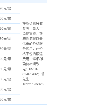
20元/票
60元/票
提货价格只做
50元/票
参考，量大可
免提货费，铁
80元/票
骑物流将以最
优惠的价格服
60元/票
务客户，此价
格不包括搬运
20元/票
费用，详细/准
确价格请致
80元/票
电：0510-
82461432；曾
80元/票
先生：
18921146826
50元/票
30元/票