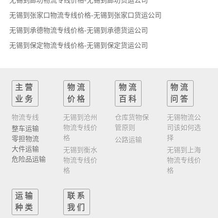
无锡到廊坊物流专线价格-无锡到廊坊货运公司
无锡到张家口物流专线价格-无锡到张家口货运公司
无锡到承德物流专线价格-无锡到承德货运公司
无锡到保定物流专线价格-无锡到保定货运公司
主营
物流
物流
物流
业务
价格
百科
问答
物流专线
无锡到沧州
仓库货物保
无锡物流公
物流专线价
管原则
司该如何选
整车运输
格
择
零担物流
公路运输
大件运输
无锡到衡水
无锡到上海
危险品运输
物流专线价
物流专线价
格
格
运输
联系
种类
我们