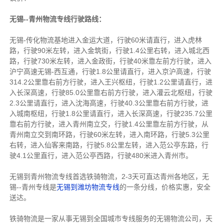
无锡--青州物流专线行驶路线：
无锡-传化物流基地
进入金运大道，行驶60米
请直行，进入虎林
路，行驶90米
左转，进入金筑街，行驶1.4公里
右转，进入城北西
路，行驶730米
左转，进入金政街，行驶40米
靠左前方行驶，进入
沪宁高速无锡-西互通，行驶1.8公里
请直行，进入京沪高速，行驶
314.2公里
靠右前方行驶，进入王兴枢纽，行驶1.2公里
请直行，进
入长深高速，行驶85.0公里
靠右前方行驶，进入灌云北枢纽，行驶
2.3公里
请直行，进入沈海高速，行驶40.3公里
靠右前方行驶，进
入城南枢纽，行驶1.8公里
请直行，进入长深高速，行驶235.7公里
靠右前方行驶，进入青州南立交，行驶1.4公里
靠左前方行驶，从
青州南立交到南环路，行驶60米
左转，进入南环路，行驶5.3公里
右转，进入仙客来南路，行驶5.8公里
左转，进入范公亭东路，行
驶4.1公里
直行，进入范公亭西路，行驶480米进入
青州市。
无锡到青州
物流专线首选铁骑物流，2-3天可直达青州各地区，无
锡--青州专线是
无锡到潍坊物流专线
的一条分线，价格实惠，安全
送达。
铁骑物流是一家从事无锡到全国城市专线服务的
无锡物流公司
，天